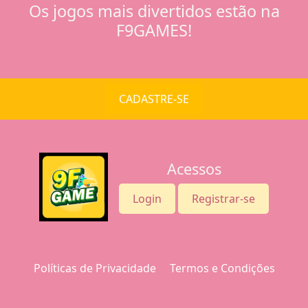
Os jogos mais divertidos estão na
F9GAMES!
CADASTRE-SE
Acessos
Login
Registrar-se
Políticas de Privacidade
Termos e Condições